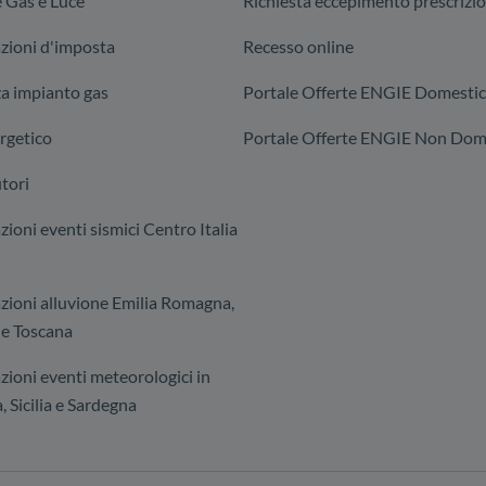
 Gas e Luce
Richiesta eccepimento prescrizi
zioni d'imposta
Recesso online
za impianto gas
Portale Offerte ENGIE Domestic
rgetico
Portale Offerte ENGIE Non Dome
tori
ioni eventi sismici Centro Italia
zioni alluvione Emilia Romagna,
e Toscana
zioni eventi meteorologici in
, Sicilia e Sardegna