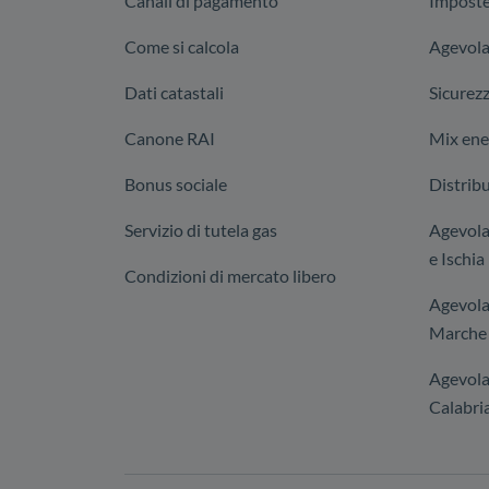
Canali di pagamento
Imposte
Come si calcola
Agevola
Dati catastali
Sicurez
Canone RAI
Mix ene
Bonus sociale
Distribu
Servizio di tutela gas
Agevolaz
e Ischia
Condizioni di mercato libero
Agevola
Marche 
Agevola
Calabria