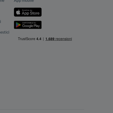
one
App mobile
i
stici