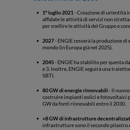
1° luglio 2021
- Creazione di un’entità 
affidate le attività di servizi non stre
per snellire le attività del Gruppo e con
2027
- ENGIE cesserà la produzione di en
mondo (in Europa già nel 2025).
2045
- ENGIE ha stabilito per questa da
e 3. Inoltre, ENGIE seguirà una traietto
SBTI.
80 GW di energie rinnovabili
- Il nuovo
costruire impianti eolici e fotovoltaici
GW da fonti rinnovabili entro il 2030.
+8 GW di infrastrutture decentralizza
infrastrutture sono il secondo pilastro