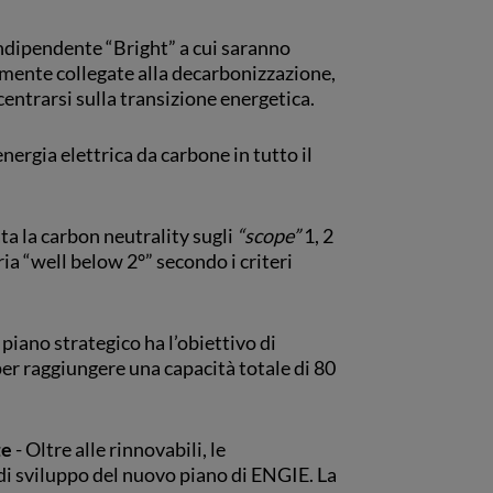
indipendente “Bright” a cui saranno
ttamente collegate alla decarbonizzazione,
centrarsi sulla transizione energetica.
ergia elettrica da carbone in tutto il
ta la carbon neutrality sugli
“scope”
1, 2
ria “well below 2°” secondo i criteri
 piano strategico ha l’obiettivo di
 per raggiungere una capacità totale di 80
te
- Oltre alle rinnovabili, le
 di sviluppo del nuovo piano di ENGIE. La