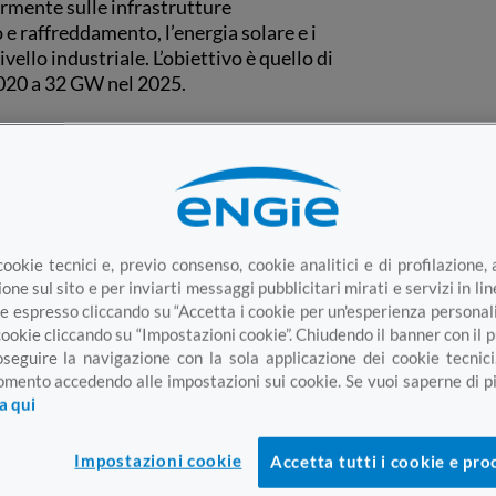
rmente sulle infrastrutture
 e raffreddamento, l’energia solare e i
vello industriale. L’obiettivo è quello di
2020 a 32 GW nel 2025.
o intende ancora investire nello sviluppo
à di produzione di idrogeno verde di 4
te all’idrogeno, 1 TWh di stoccaggio e
cookie tecnici e, previo consenso, cookie analitici e di profilazione, 
 massiccio piano di investimenti è
one sul sito e per inviarti messaggi pubblicitari mirati e servizi in li
 circa il 40/45% (6/7 miliardi di euro)
e espresso cliccando su “Accetta i cookie per un'esperienza personal
(fotovoltaico ed eolico), il 30/35% in
cookie cliccando su “Impostazioni cookie”. Chiudendo il banner con il
e) e 15/20% in soluzioni energetiche, in
oseguire la navigazione con la sola applicazione dei cookie tecnici
zzate.
mento accedendo alle impostazioni sui cookie. Se vuoi saperne di pi
ca qui
business unit saranno sostituite da 4
ali attività del gruppo: rinnovabili,
Impostazioni cookie
Accetta tutti i cookie e pro
ermico e forniture di energia.