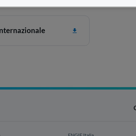
nternazionale
e
ENGIE Italia