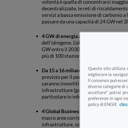
volontà è quella di concentrarsi maggio
decentralizzate, le reti di riscaldamento
servizi a bassa emissione di carbonio a li
passare da una capacità di 24 GW nel 
4 GW di energia all’idrogeno
- Il grupp
dell’idrogeno. L’obiettivo è una capacit
GW entro il 2030, 700 km di reti dedica
più di 100 stazioni di ricarica.
Questo sito utilizza 
Da 15 a 16 miliardi di investimenti
- Il
migliorare la navigazi
previsto per il periodo 21-23, di questi,
Il consenso può esser
saranno investiti in energie rinnovabili 
diverse categorie di 
infrastrutture (gasdotti e reti elettrich
accettare" potrai pr
particolare in infrastrutture decentrali
preferenze in ogni mo
policy di ENGIE
clic
4 Global Business Unit
- Le attuali 25 
macro aree corrispondenti alle 4 princip
infrastrutture, soluzioni energetiche, t