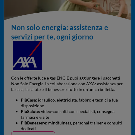
Non solo energia: assistenza e
servizi per te, ogni giorno
Con le offerte luce e gas ENGIE puoi aggiungere i pacchetti
Non Solo Energia, in collaborazione con AXA: assistenza per
la casa, la salute e il benessere, tutto in un'unica bolletta.
PiùCasa:
idraulico, elettricista, fabbro e tecnici a tua
disposizione
PiùSalute:
video-consulti con specialisti, consegna
farmaci e visite
PiùBenessere:
mindfulness, personal trainer e consulti
dedicati