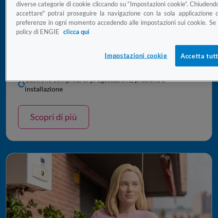
diverse categorie di cookie cliccando su “Impostazioni cookie”. Chiudend
accettare" potrai proseguire la navigazione con la sola applicazione d
Con Enpal accedi a soluzioni energetiche integrate per
preferenze in ogni momento accedendo alle impostazioni sui cookie. Se v
produrre, gestire e utilizzare l'energia in modo più
policy di ENGIE
clicca qui
sostenibile e conveniente.
Impianti fotovoltaici e pompe di calore chiavi in mano
Impostazioni cookie
Accetta tutt
Possibilità di installazione con anticipo 0€
Gestione completa di progettazione, pratiche e
installazione
Scopri di più