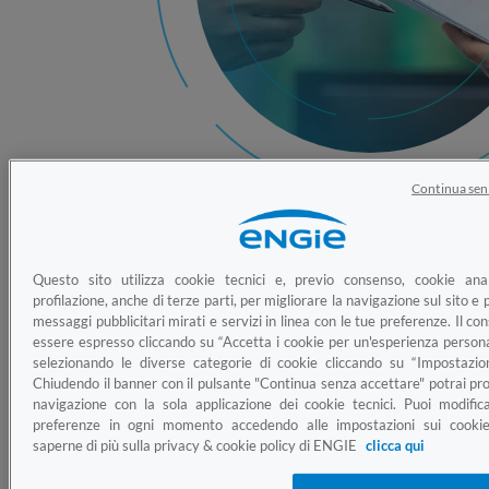
Continua sen
Questo sito utilizza cookie tecnici e, previo consenso, cookie anal
profilazione, anche di terze parti, per migliorare la navigazione sul sito e p
Cosa sono i dati catastali?
messaggi pubblicitari mirati e servizi in linea con le tue preferenze. Il c
essere espresso cliccando su “Accetta i cookie per un'esperienza persona
I dati catastali sono i dati principali di un immobile.
selezionando le diverse categorie di cookie cliccando su “Impostazion
Chiudendo il banner con il pulsante "Continua senza accettare" potrai pro
Sono contenuti nella visura catastale, un documento
navigazione con la sola applicazione dei cookie tecnici. Puoi modific
rilasciato dall’Agenzia delle Entrate. I dati della visura
preferenze in ogni momento accedendo alle impostazioni sui cookie
di un immobile sono:
saperne di più sulla privacy & cookie policy di ENGIE
clicca qui
sezione urbana,
foglio
,
particella
,
subalterno
,
Comune
.