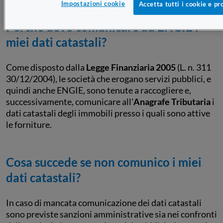
Impostazioni cookie
Accetta tutti i cookie e pr
Perché devo comunicare ad ENGIE i
miei dati catastali?
Come disposto dalla
Legge Finanziaria 2005
(L. n. 311
30/12/2004), le società che erogano servizi pubblici, e
quindi anche ENGIE, sono tenute a raccogliere e,
successivamente, comunicare all'
Anagrafe Tributaria
i
dati catastali degli immobili presso i quali sono attive
le forniture.
Cosa succede se non comunico i miei
dati catastali?
In caso di mancata comunicazione dei dati catastali
sono previste sanzioni amministrative sia nei confronti