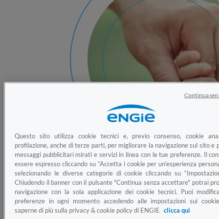
Continua sen
Questo sito utilizza cookie tecnici e, previo consenso, cookie anal
profilazione, anche di terze parti, per migliorare la navigazione sul sito e p
messaggi pubblicitari mirati e servizi in linea con le tue preferenze. Il c
essere espresso cliccando su “Accetta i cookie per un'esperienza persona
selezionando le diverse categorie di cookie cliccando su “Impostazion
Chiudendo il banner con il pulsante "Continua senza accettare" potrai pro
navigazione con la sola applicazione dei cookie tecnici. Puoi modific
preferenze in ogni momento accedendo alle impostazioni sui cookie
Alluvione maggio 2023: Emilia
saperne di più sulla privacy & cookie policy di ENGIE
clicca qui