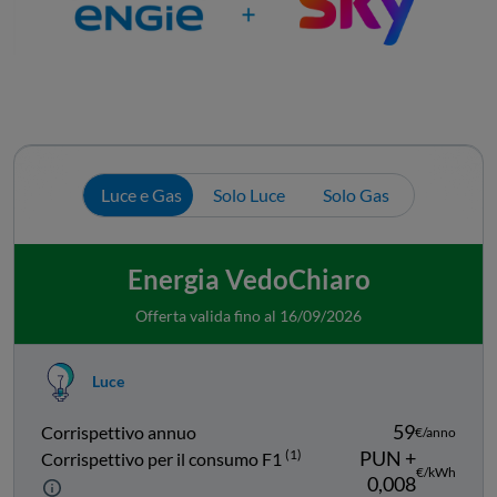
Luce e Gas
Solo Luce
Solo Gas
Energia VedoChiaro
Offerta valida fino al 16/09/2026
Luce
59
Corrispettivo annuo
€/anno
(1)
PUN +
Corrispettivo per il consumo F1
€/kWh
0,008