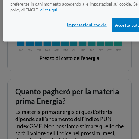
preferenze in ogni momento accedendo alle impostazioni sui cookie. Se v
policy di ENGIE
clicca qui
Impostazioni cookie
Accetta tutt
Quanto pagherò per la materia
prima Energia?
La materia prima energia di quest'offerta
dipende dall'andamento dell'indice PUN
Index GME. Non possiamo stimare quello che
sarà il valore dell'indice nei prossimi mesi,