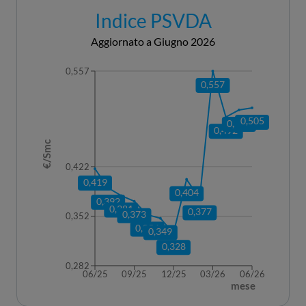
Indice PSVDA
Aggiornato a Giugno 2026
0,557
0,557
0,505
0,502
0,492
€/Smc
0,422
0,419
0,404
0,392
0,381
0,377
0,373
0,352
0,354
0,349
0,328
0,282
06/25
09/25
12/25
03/26
06/26
mese