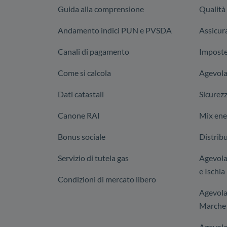
Guida alla comprensione
Qualità
Andamento indici PUN e PVSDA
Assicura
Canali di pagamento
Imposte
Come si calcola
Agevola
Dati catastali
Sicurez
Canone RAI
Mix ene
Bonus sociale
Distribu
Servizio di tutela gas
Agevolaz
e Ischia
Condizioni di mercato libero
Agevola
Marche 
Agevola