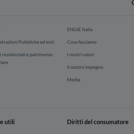
e
ENGIE Italia
trazioni Pubbliche ed enti
Cosa facciamo
i residenziali e patrimonio
I nostri valori
iare
Il nostro impegno
Media
e utili
Diritti del consumatore