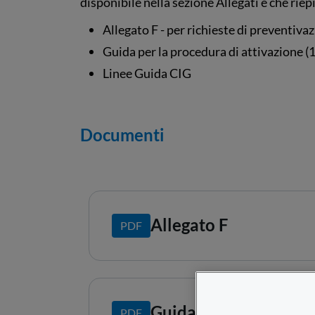
disponibile nella sezione Allegati e che rie
Allegato F - per richieste di preventiva
Guida per la procedura di attivazione (
Linee Guida CIG
Documenti
Allegato F
PDF
Guida per la Procedur
PDF