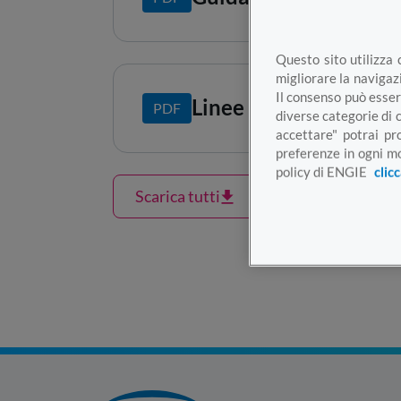
Questo sito utilizza 
migliorare la navigazi
Il consenso può esser
Linee Guida CIG
PDF
diverse categorie di 
accettare" potrai pr
preferenze in ogni mo
policy di ENGIE
clic
Scarica tutti