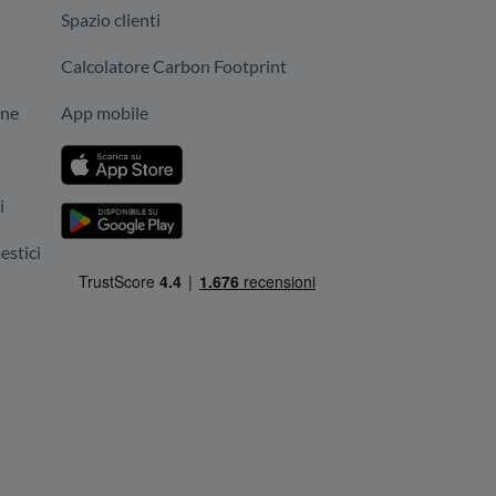
Spazio clienti
Calcolatore Carbon Footprint
one
App mobile
i
stici