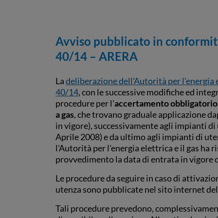
Avviso pubblicato in conformità
40/14 – ARERA
La
deliberazione dell'Autorità per l'energia el
40/14
, con le successive modifiche ed integr
procedure per l'
accertamento obbligatorio d
a gas
, che trovano graduale applicazione da
in vigore), successivamente agli impianti di 
Aprile 2008) e da ultimo agli impianti di uten
l'Autorità per l'energia elettrica e il gas ha 
provvedimento la data di entrata in vigore d
Le procedure da seguire in caso di attivazion
utenza sono pubblicate nel sito internet del
Tali procedure prevedono, complessivament