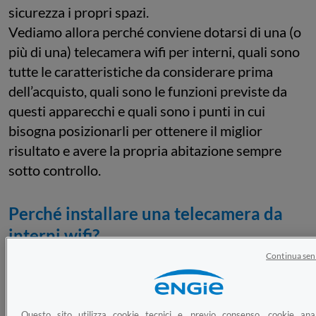
sicurezza i propri spazi.
Vediamo allora perché conviene dotarsi di una (o
più di una) telecamera wifi per interni, quali sono
tutte le caratteristiche da considerare prima
dell’acquisto, quali sono le funzioni previste da
questi apparecchi e quali sono i punti in cui
bisogna posizionarli per ottenere il miglior
risultato e avere la propria abitazione sempre
sotto controllo.
Perché installare una telecamera da
interni wifi?
Continua sen
Ci sono tanti motivi per cui può essere utile dotarsi di
un
sistema di videosorveglianza casalingo
, a partire da
quello che porta la maggior parte dei consumatori
Questo sito utilizza cookie tecnici e, previo consenso, cookie anal