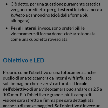
Ciò detto, per una questione puramente estetica,
vengono predilette
per gli esterni
le telecamere a
bullet
o a cannoncino (cioè dalla forma più
allungata).
Per gli interni
, invece, sono preferibili le
videocamere di forma dome, cioè arrotondata
come una cupoletta rovesciata.
Obiettivo e LED
Proprio come l’obiettivo di una fotocamera, anche
quello di una telecamera da interni wifi influisce
sull’immagine che ne verrà catturata. Il
focale
dell’obiettivo
di una videocamera può andare da 2,5 a
100 mm. Più l’obiettivo è grande, più il campo di
visione sarà stretto e l’immagine sarà dettagliata
anche su distanze maggiori. Se l’obiettivo è invece un