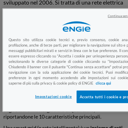
sviluppato nel 2006. Si tratta di una rete elettrica
capace di integrare in maniera intelligente le
Continua sen
azioni degli utenti ad essa collegata. In questo
modo vengono fornite a produttori e consumatori
forniture elettriche economiche, sicure e
Questo sito utilizza cookie tecnici e, previo consenso, cookie anal
sostenibili. Vediamo nel dettaglio cosa sono le
profilazione, anche di terze parti, per migliorare la navigazione sul sito e p
smart grid: esempi, definizione e quanta energia
messaggi pubblicitari mirati e servizi in linea con le tue preferenze. Il c
essere espresso cliccando su “Accetta i cookie per un'esperienza persona
consentono di risparmiare.
selezionando le diverse categorie di cookie cliccando su “Impostazion
Chiudendo il banner con il pulsante "Continua senza accettare" potrai pro
navigazione con la sola applicazione dei cookie tecnici. Puoi modific
Smart grid: significato
preferenze in ogni momento accedendo alle impostazioni sui cookie
saperne di più sulla privacy & cookie policy di ENGIE
clicca qui
Ti stai chiedendo cosa si intende per smart grid? La
prima definizione ufficiale risale al 2007. A fornirla fu
Impostazioni cookie
Accetta tutti i cookie e pr
l’Energy Independence and Security Act approvato
dagli Stati Uniti nel gennaio di quell’anno,
riportandone le 10 caratteristiche principali.
Una smart grid (o rete intelligente) è un
insieme di reti