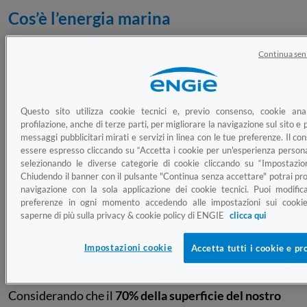
Cos’è l’energia marina
Quando facciamo riferimento alla produzione di
Continua sen
energia sfruttando uno degli elementi più presenti sul
nostro Pianeta, cioè l’acqua di mari e oceani (definita,
talvolta, come oro blu), immediatamente colleghiamo
Questo sito utilizza cookie tecnici e, previo consenso, cookie anal
questo tema alle centrali idroelettriche e, più in
profilazione, anche di terze parti, per migliorare la navigazione sul sito e p
generale, all’
energia idroelettrica
.
messaggi pubblicitari mirati e servizi in linea con le tue preferenze. Il c
essere espresso cliccando su “Accetta i cookie per un'esperienza persona
L’
energia elettrica
, però, può essere prodotta anche
selezionando le diverse categorie di cookie cliccando su “Impostazion
sfruttando
correnti, maree e onde del mare
. Infatti,
Chiudendo il banner con il pulsante "Continua senza accettare" potrai pro
esattamente come il fotovoltaico estrae energia dal
navigazione con la sola applicazione dei cookie tecnici. Puoi modific
preferenze in ogni momento accedendo alle impostazioni sui cookie
sole o le pale eoliche lavorano per produrre energia
saperne di più sulla privacy & cookie policy di ENGIE
clicca qui
derivante dal vento, ci sono metodi che consentono di
produrre energia a partire dal
movimento naturale dei
Impostazioni cookie
Accetta tutti i cookie e pr
mari
e degli oceani. In questo caso parliamo di energia
marina o oceanica o pelagica.
Considerando che il
70% della superficie del nostro