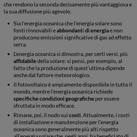
che rendono la seconda decisamente più vantaggiosa e
la sua diffusione più agevole.
Sia l’energia oceanica che l’energia solare sono
fonti rinnovabili e
abbondant
i
di energia
e non
producono emissioni significative di gas ad effetto
serra.
L’energia oceanica si dimostra, per certi versi, più
affidabile
della solare: si pensi, per esempio, al
fatto che la produzione di quest’ultima dipende
anche dal fattore meteorologico.
Il fotovoltaico è ampiamente disponibile in tutto il
mondo, mentre l'energia oceanica richiede
specifiche condizioni geografiche
per essere
sfruttata in modo efficace.
Rimane, poi, il nodo sui
costi
. Attualmente, i costi
di installazione e manutenzione per l'energia
oceanica sono generalmente più alti rispetto
all'energia solare che, negli anni, ha beneficiato di