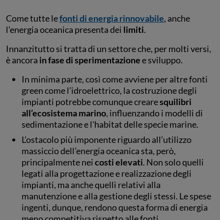
Come tutte le
fonti di energia rinnovabile
, anche
l’energia oceanica presenta dei
limiti
.
Innanzitutto si tratta di un settore che, per molti versi,
è ancora
in fase di sperimentazione
e sviluppo.
In minima parte, così come avviene per altre fonti
green come l’idroelettrico, la costruzione degli
impianti potrebbe comunque creare
squilibri
all’ecosistema marino
, influenzando i modelli di
sedimentazione e l'habitat delle specie marine.
L’ostacolo più imponente riguardo all’utilizzo
massiccio dell’energia oceanica sta, però,
principalmente nei
costi elevati
. Non solo quelli
legati alla progettazione e realizzazione degli
impianti, ma anche quelli relativi alla
manutenzione e alla gestione degli stessi. Le spese
ingenti, dunque, rendono questa forma di energia
meno competitiva rispetto alle fonti