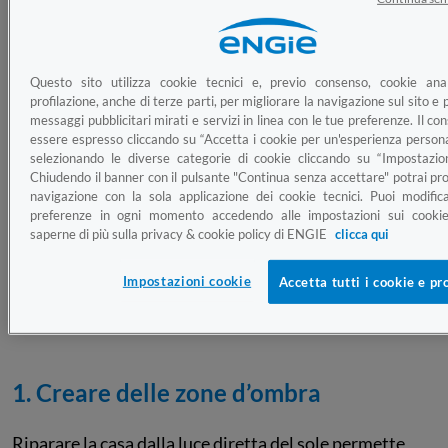
di essere sopraffatti dall’afa e raffreddare casa,
anche senza il climatizzatore.
Questo sito utilizza cookie tecnici e, previo consenso, cookie anal
Dalla scelta del condizionatore ai
profilazione, anche di terze parti, per migliorare la navigazione sul sito e p
messaggi pubblicitari mirati e servizi in linea con le tue preferenze. Il c
rimedi green: 10 consigli pratici
essere espresso cliccando su “Accetta i cookie per un'esperienza persona
selezionando le diverse categorie di cookie cliccando su “Impostazion
L’arrivo del caldo significa poter godere di lunghe e
Chiudendo il banner con il pulsante "Continua senza accettare" potrai pro
navigazione con la sola applicazione dei cookie tecnici. Puoi modific
soleggiate giornate, ma anche di notti insonni a causa
preferenze in ogni momento accedendo alle impostazioni sui cookie
dell’afa. Il
climatizzatore d’aria
è di certo la soluzione
saperne di più sulla privacy & cookie policy di ENGIE
clicca qui
più efficace ed immediata per combattere le alte
temperature, ma non è l’unico rimedio per avere una
Impostazioni cookie
Accetta tutti i cookie e pr
casa più fresca.
Vediamo
10 consigli per rinfrescare casa
.
1. Creare delle zone d’ombra
Riparare la casa dalla luce diretta del sole permette