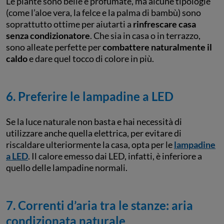
Le piante sono belle e profumate, ma alcune tipologie
(come l’aloe vera, la felce e la palma di bambù) sono
soprattutto ottime per aiutarti a
rinfrescare casa
senza condizionatore
. Che sia in casa o in terrazzo,
sono alleate perfette per
combattere naturalmente il
caldo
e dare quel tocco di colore in più.
6. Preferire le lampadine a LED
Se la luce naturale non basta e hai necessità di
utilizzare anche quella elettrica, per evitare di
riscaldare ulteriormente la casa, opta per le
lampadine
a LED
. Il calore emesso dai LED, infatti, è inferiore a
quello delle lampadine normali.
7. Correnti d’aria tra le stanze: aria
condizionata naturale