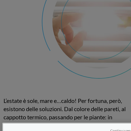
L’estate è sole, mare e…caldo! Per fortuna, però,
esistono delle soluzioni. Dal colore delle pareti, al
cappotto termico, passando per le piante: in
questo articolo scopriamo 10 consigli per evitare
Continua sen