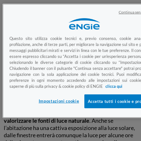
Illuminare una casa poco luminosa
Continua sen
Perché una casa è poco luminosa?
Le cause di questa
condizione possono essere molteplici: dalla cattiva
esposizione dell’abitazione alla luce solare, fino a una
Questo sito utilizza cookie tecnici e, previo consenso, cookie anal
scorretta disposizione dei punti luce che possono far
profilazione, anche di terze parti, per migliorare la navigazione sul sito e p
messaggi pubblicitari mirati e servizi in linea con le tue preferenze. Il c
risultare alcune stanze poco illuminate. Tuttavia, così
essere espresso cliccando su “Accetta i cookie per un'esperienza persona
come le cause possono essere tante, anche i possibili
selezionando le diverse categorie di cookie cliccando su “Impostazion
accorgimenti per illuminare una casa buia
sono
Chiudendo il banner con il pulsante "Continua senza accettare" potrai pro
numerosi.
navigazione con la sola applicazione dei cookie tecnici. Puoi modific
preferenze in ogni momento accedendo alle impostazioni sui cookie
saperne di più sulla privacy & cookie policy di ENGIE
clicca qui
1. Sfrutta le fonti di luce naturale
Impostazioni cookie
Accetta tutti i cookie e pr
Per illuminare una casa buia, il primo passo è riuscire a
valorizzare le fonti di luce naturale
. Anche se
l’abitazione ha una cattiva esposizione alla luce solare,
dalle finestre entrerà comunque la luce per alcune ore