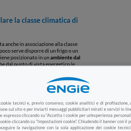
re la classe climatica di
ta anche in associazione alla classe
poco serve disporre di un frigo o un
 viene posizionato in un
ambiente dal
che dal punto di vista energetico (e,
tica A e di classe climatica SN (che,
ratura ambiente tra i +10°C e i +32°C),
he può superare anche i 40°C,
cookie tecnici e, previo consenso, cookie analitici e di profilazione, 
me sforzo per riuscire a mantenere ben
one sul sito e per inviarti messaggi pubblicitari mirati e servizi in li
e espresso cliccando su “Accetta i cookie per un'esperienza personal
cookie cliccando su “Impostazioni cookie”. Chiudendo il banner con il
gia, per il quale nemmeno la più alta
oseguire la navigazione con la sola applicazione dei cookie tecnici
ostanza, la bolletta dell’
energia