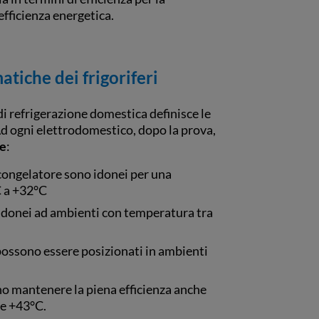
 efficienza energetica.
atiche dei frigoriferi
i refrigerazione domestica definisce le
 Ad ogni elettrodomestico, dopo la prova,
he
:
il congelatore sono idonei per una
C a +32°C
 idonei ad ambienti con temperatura tra
 possono essere posizionati in ambienti
no mantenere la piena efficienza anche
 e +43°C.