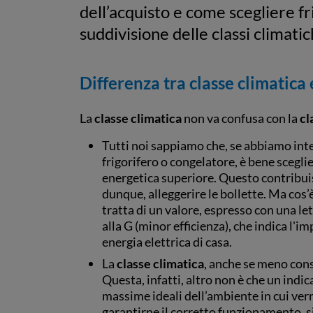
dell’acquisto e come scegliere fr
suddivisione delle classi climati
Differenza tra classe climatica 
La
classe climatica
non va confusa con la
cl
Tutti noi sappiamo che, se abbiamo inte
frigorifero o congelatore, è bene scegli
energetica superiore. Questo contribuis
dunque, alleggerire le bollette. Ma cos
tratta di un valore, espresso con una le
alla G (minor efficienza), che indica l'
energia elettrica di casa.
La
classe climatica
, anche se meno con
Questa, infatti, altro non è che un ind
massime ideali dell’ambiente in cui ver
garantirne il corretto funzionamento, sia