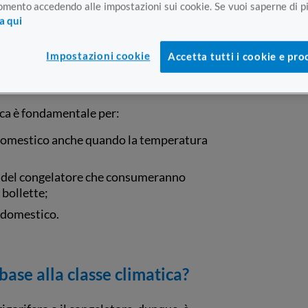
mento accedendo alle impostazioni sui cookie. Se vuoi saperne di pi
ca qui
è fondamentale
controllare anche la
vo frigorifero, valutando
Impostazioni cookie
Accetta tutti i cookie e pro
ll’ambiente in cui decideremo di
tica è fondamentale per:
domestico anche quando la temperatura
 o del congelatore che consumeranno
 bollette;
rodomestico.
 base alla classe climatica?