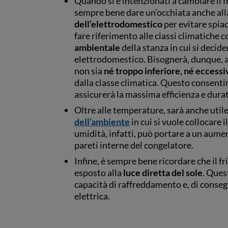
Quando si è intenzionati a cambiare il f
sempre bene dare un’occhiata anche al
dell’elettrodomestico
per evitare spiac
fare riferimento alle classi climatiche 
ambientale
della stanza in cui si decide
elettrodomestico. Bisognerà, dunque, 
non sia
né troppo inferiore, né eccess
dalla classe climatica. Questo consenti
assicurerà la massima efficienza e dura
Oltre alle temperature, sarà anche utile
dell’ambiente
in cui si vuole collocare 
umidità, infatti, può portare a un aume
pareti interne del congelatore.
Infine, è sempre bene ricordare che il 
esposto alla
luce diretta del sole
. Ques
capacità di raffreddamento e, di conse
elettrica.