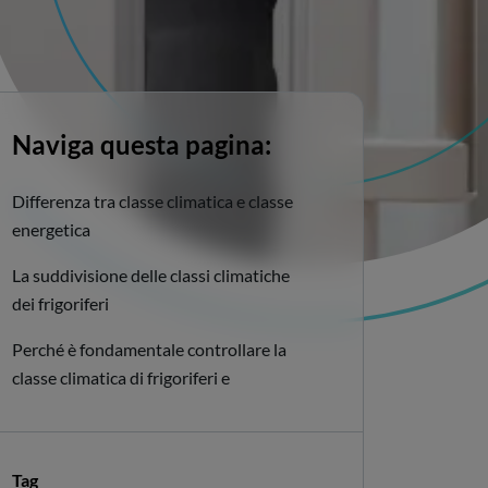
Naviga questa pagina:
Differenza tra classe climatica e classe
energetica
La suddivisione delle classi climatiche
dei frigoriferi
Perché è fondamentale controllare la
classe climatica di frigoriferi e
congelatori?
Come scegliere il frigorifero in base alla
classe climatica?
Tag