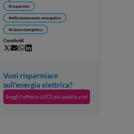
#risparmio
#efficientamento energetico
#classe energetica
Condividi
Vuoi risparmiare
sull’energia elettrica?
Scegli l’offerta LUCE più adatta a te!