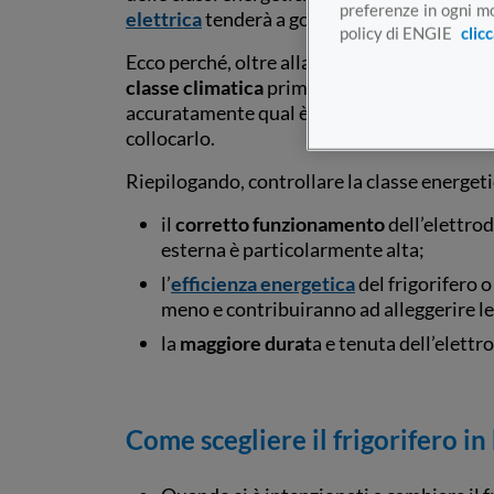
preferenze in ogni mo
elettrica
tenderà a gonfiarsi.
policy di ENGIE
clic
Ecco perché, oltre alla classe energetica, 
classe climatica
prima di acquistare un nuo
accuratamente qual è la più giusta in base a
collocarlo.
Riepilogando, controllare la classe energe
il
corretto funzionamento
dell’elettro
esterna è particolarmente alta;
l’
efficienza energetica
del frigorifero
meno e contribuiranno ad alleggerire le
la
maggiore durat
a e tenuta dell’elett
Come scegliere il frigorifero in