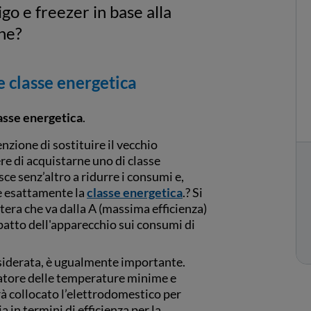
igo e freezer in base alla
che?
e classe energetica
asse energetica
.
nzione di sostituire il vecchio
ere di acquistarne uno di classe
ce senz’altro a ridurre i consumi e,
’è esattamente la
classe energetica
.? Si
ttera che va dalla A (massima efficienza)
impatto dell'apparecchio sui consumi di
siderata, è ugualmente importante.
icatore delle temperature minime e
rà collocato l’elettrodomestico per
 in termini di efficienza per la