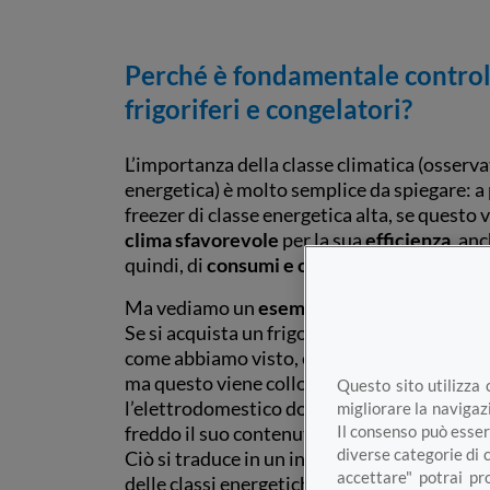
Perché è fondamentale controlla
frigoriferi e congelatori?
L’importanza della classe climatica (osserva
energetica) è molto semplice da spiegare: a 
freezer di classe energetica alta, se questo
clima sfavorevole
per la sua
efficienza
, an
quindi, di
consumi e costi in bolletta
).
Ma vediamo un
esempio pratico
.
Se si acquista un frigorifero di classe energe
come abbiamo visto, è adatta per una tempe
ma questo viene collocato in un ambiente c
Questo sito utilizza 
l’elettrodomestico dovrà compiere un enor
migliorare la navigazi
freddo il suo contenuto.
Il consenso può esser
diverse categorie di 
Ciò si traduce in un ingente consumo di ener
accettare" potrai pr
delle classi energetiche potrà fare nulla. In s