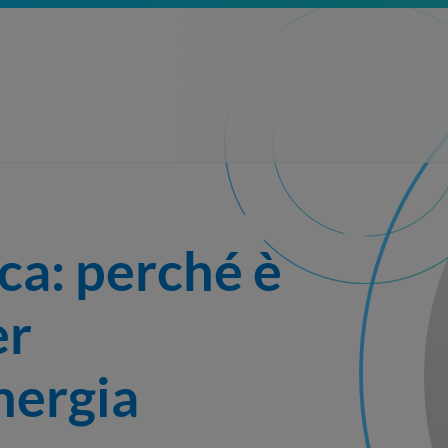
ca: perché è 
r 
nergia