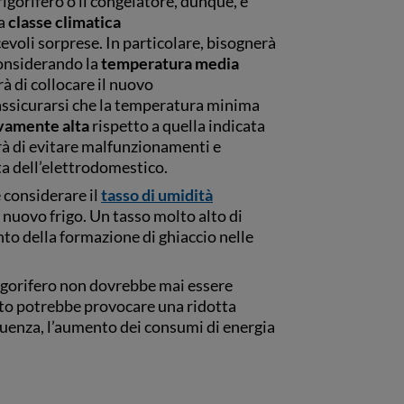
rigorifero o il congelatore, dunque, è
la
classe climatica
evoli sorprese. In particolare, bisognerà
considerando la
temperatura media
rà di collocare il nuovo
assicurarsi che la temperatura minima
ivamente alta
rispetto a quella indicata
rà di evitare malfunzionamenti e
ta dell’elettrodomestico.
 considerare il
tasso di umidità
il nuovo frigo. Un tasso molto alto di
nto della formazione di ghiaccio nelle
frigorifero non dovrebbe mai essere
to potrebbe provocare una ridotta
guenza, l’aumento dei consumi di energia