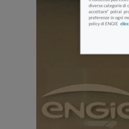
diverse categorie di 
accettare" potrai pr
preferenze in ogni mo
policy di ENGIE
clic