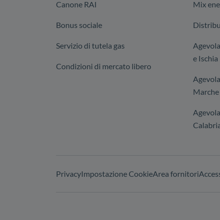
Canone RAI
Mix ene
Bonus sociale
Distribu
Servizio di tutela gas
Agevolaz
e Ischia
Condizioni di mercato libero
Agevola
Marche 
Agevola
Calabria
Privacy
Impostazione Cookie
Area fornitori
Access