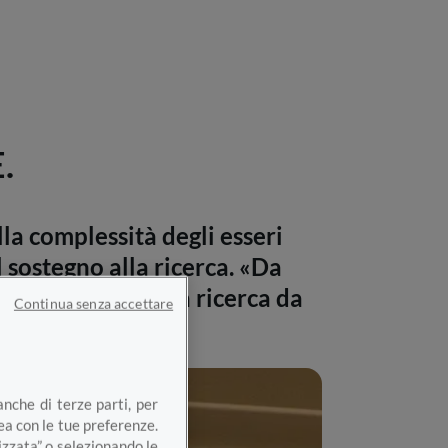
.
la complessità degli esseri
l sostegno alla ricerca. «Da
l’importanza della ricerca da
Continua senza accettare
an Piero Margaria
anche di terze parti, per
nea con le tue preferenze.
izzata” o selezionando le