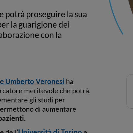
e potrà proseguire la sua
per la guarigione dei
llaborazione con la
e Umberto Veronesi
ha
ercatore meritevole che potrà,
ementare gli studi per
ermettono di aumentare
pazienti.
e dell’
Università di Torino
e