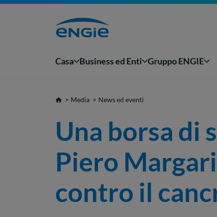
Casa
Business ed Enti
Gruppo ENGIE
Media
News ed eventi
Una borsa di s
Piero Margaria
contro il canc