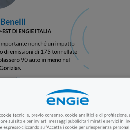
Benelli
EST DI ENGIE ITALIA
 importante nonché un impatto
io di emissioni di 175 tonnellate
olassero 90 auto in meno nel
Gorizia».
 Linkedin
cookie tecnici e, previo consenso, cookie analitici e di profilazione, 
one sul sito e per inviarti messaggi pubblicitari mirati e servizi in li
e espresso cliccando su “Accetta i cookie per un'esperienza personal