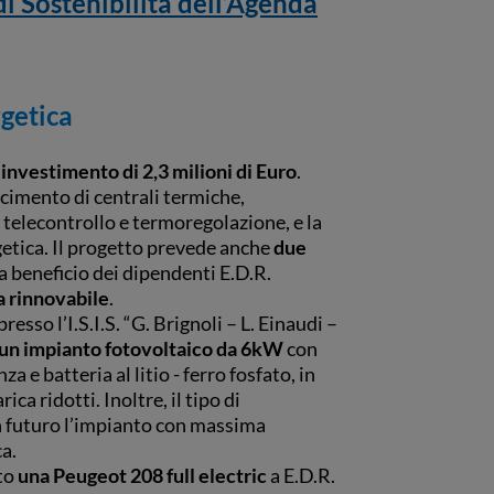
di Sostenibilità dell’Agenda
rgetica
n
investimento di 2,3 milioni di Euro
.
acimento di centrali termiche,
 telecontrollo e termoregolazione, e la
etica. Il progetto prevede anche
due
a beneficio dei dipendenti E.D.R.
a rinnovabile
.
resso l’I.S.I.S. “G. Brignoli – L. Einaudi –
un impianto fotovoltaico da 6kW
con
a e batteria al litio - ferro fosfato, in
ca ridotti. Inoltre, il tipo di
in futuro l’impianto con massima
ca.
ato
una Peugeot 208 full electric
a E.D.R.