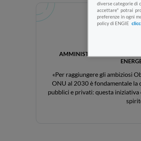
diverse categorie di 
accettare" potrai pr
preferenze in ogni mo
policy di ENGIE
clic
Giorgio G
AMMINISTRATORE DELEGATO
ENERGE
«Per raggiungere gli ambiziosi Obi
ONU al 2030 è fondamentale la co
pubblici e privati: questa iniziati
spirit