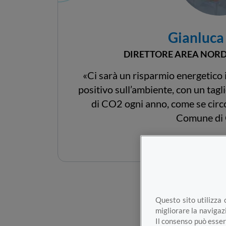
Gianluca 
DIRETTORE AREA NORD-
«Ci sarà un risparmio energetico
positivo sull’ambiente, con un tagl
di CO2 ogni anno, come se circ
Comune di 
Vai al profilo
Questo sito utilizza 
migliorare la navigazi
Il consenso può esser