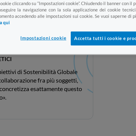
cookie cliccando su “Impostazioni cookie”. Chiudendo il banner con il
oseguire la navigazione con la sola applicazione dei cookie tecnici
mento accedendo alle impostazioni sui cookie. Se vuoi saperne di pi
ca qui
Impostazioni cookie
Accetta tutti i cookie e pro
olinelli
 ACEGASAPSAMGA SERVIZI
TICI
ettivi di Sostenibilità Globale
llaborazione fra più soggetti,
va concretizza esattamente questo
o».