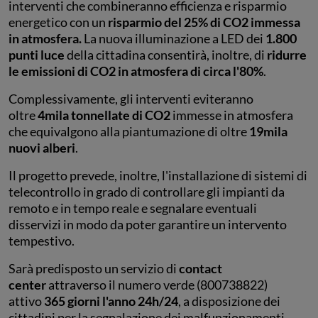
interventi che combineranno efficienza e risparmio
energetico con un
risparmio del 25% di CO2 immessa
in atmosfera.
La nuova illuminazione a LED dei
1.800
punti luce
della cittadina consentirà, inoltre, di
ridurre
le emissioni di CO2 in atmosfera di circa l'80%
.
Complessivamente, gli interventi eviteranno
oltre
4mila tonnellate di CO2
immesse in atmosfera
che equivalgono alla piantumazione di oltre
19mila
nuovi alberi
.
Il progetto prevede, inoltre, l'installazione di sistemi di
telecontrollo in grado di controllare gli impianti da
remoto e in tempo reale e segnalare eventuali
disservizi in modo da poter garantire un intervento
tempestivo.
Sarà predisposto un servizio di
contact
center
attraverso il numero verde (800738822)
attivo
365 giorni l'anno 24h/24
, a disposizione dei
cittadini per la segnalazione dei malfunzionamenti.