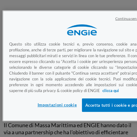
Continua sen
Oltre 4mila tonnellate di CO2 non
immesse in atmosfera, equivalenti
alla piantumazione di oltre 19mila
Questo sito utilizza cookie tecnici e, previo consenso, cookie anal
nuovi alberi;
profilazione, anche di terze parti, per migliorare la navigazione sul sito e p
messaggi pubblicitari mirati e servizi in linea con le tue preferenze. Il c
essere espresso cliccando su “Accetta i cookie per un'esperienza persona
selezionando le diverse categorie di cookie cliccando su “Impostazion
Progetto possibile grazie a un
Chiudendo il banner con il pulsante "Continua senza accettare" potrai pro
partenariato pubblico-privato.
navigazione con la sola applicazione dei cookie tecnici. Puoi modific
preferenze in ogni momento accedendo alle impostazioni sui cookie
saperne di più sulla privacy & cookie policy di ENGIE
clicca qui
Una partnership per l'efficienza
Impostazioni cookie
Accetta tutti i cookie e pr
energetica
Il Comune di Massa Marittima ed ENGIE hanno dato il
via a una partnership che ha l'obiettivo di efficientare