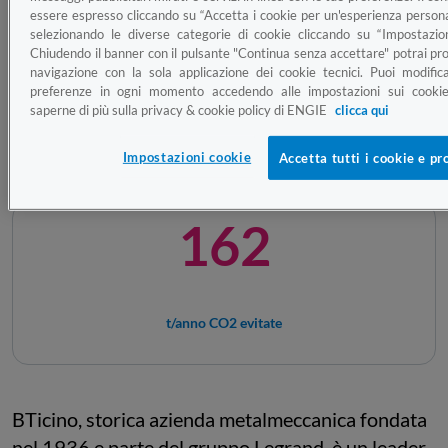
essere espresso cliccando su “Accetta i cookie per un'esperienza persona
selezionando le diverse categorie di cookie cliccando su “Impostazion
90%
Chiudendo il banner con il pulsante "Continua senza accettare" potrai pro
navigazione con la sola applicazione dei cookie tecnici. Puoi modific
preferenze in ogni momento accedendo alle impostazioni sui cookie
saperne di più sulla privacy & cookie policy di ENGIE
clicca qui
di autoconsumo
Impostazioni cookie
Accetta tutti i cookie e pr
162
t/anno CO2 evitate
BTicino, storica azienda metalmeccanica fondata
nel 1936 e parte del gruppo Legrand, è un leader