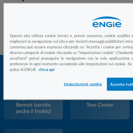
La rete di Torino Villaggio Olimpico serve i condomini costruiti
in occasione delle Olimpiadi Invernali del 2006 noti come
"Villaggio Olimpico". Nel 2020 è stato effettuato un revamping
Questo sito utilizza cookie tecnici e, previo consenso, cookie analitici e
dell'intero sistema di cogenerazione.
migliorare la navigazione sul sito e per inviarti messaggi pubblicitari mirati
consenso può essere espresso cliccando su “Accetta i cookie per un'esp
diverse categorie di cookie cliccando su “Impostazioni cookie”. Chiudend
accettare" potrai proseguire la navigazione con la sola applicazione d
preferenze in ogni momento accedendo alle impostazioni sui cookie. Se v
policy di ENGIE
clicca qui
I nostri principali clienti sono:
Impostazioni cookie
Accetta tutt