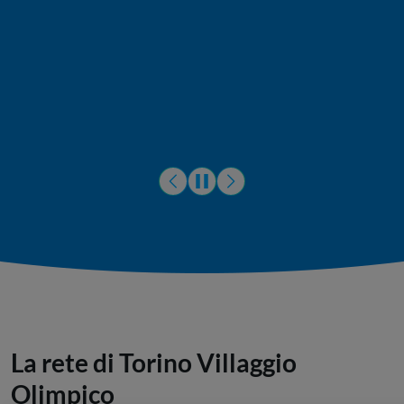
2
km
GWh
utenze
utenze
GWh
km
di energia termica
di energia termica
di rete
venduta
allacciate
allacciate
venduta
di rete
La rete di Torino Villaggio
Olimpico