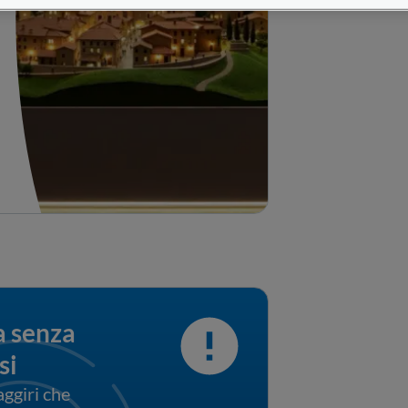
 senza 
si
aggiri che