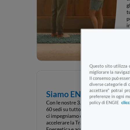
g
t
p
i
p
c
Questo sito utilizza 
migliorare la navigazi
Il consenso può esser
diverse categorie di 
accettare" potrai pr
Siamo ENGIE
preferenze in ogni mo
Con le nostre 3.200 persone e oltre
policy di ENGIE
clic
60 sedi su tutto il territorio italiano
ci impegniamo ogni giorno per
accelerare la Transizione
Energetica e accompagnare oltre 1