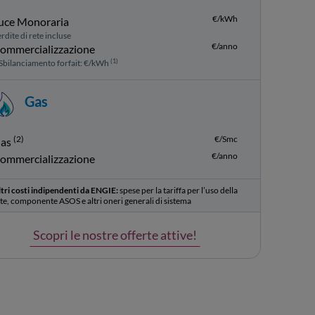
€/kWh
uce Monoraria
rdite di rete incluse
€/anno
ommercializzazione
(1)
Sbilanciamento forfait: €/kWh
Gas
(2)
€/Smc
as
€/anno
ommercializzazione
tri costi indipendenti da ENGIE:
spese per la tariffa per l’uso della
te, componente ASOS e altri oneri generali di sistema
Scopri le nostre offerte attive!