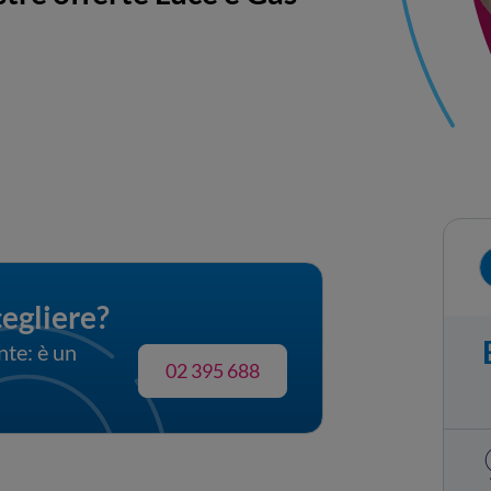
cegliere?
nte: è un
02 395 688