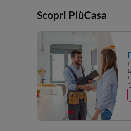
Scopri PiùCasa
F
t
t
h