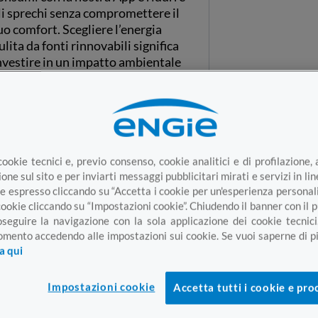
li sprechi senza compromettere il
uo comfort. Scegliere l’energia
ulita da fonti rinnovabili significa
nvestire in un impatto ambientale
ositivo attraverso l’efficienza e il
ontrollo tecnologico.
cookie tecnici e, previo consenso, cookie analitici e di profilazione, 
one sul sito e per inviarti messaggi pubblicitari mirati e servizi in li
e espresso cliccando su “Accetta i cookie per un'esperienza personal
cookie cliccando su “Impostazioni cookie”. Chiudendo il banner con il
oseguire la navigazione con la sola applicazione dei cookie tecnici
mento accedendo alle impostazioni sui cookie. Se vuoi saperne di pi
ca qui
Impostazioni cookie
Accetta tutti i cookie e pro