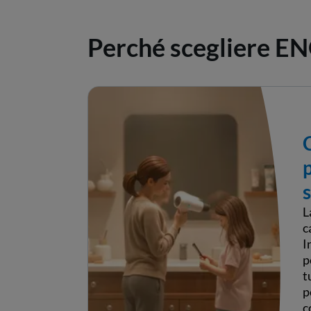
Perché scegliere E
L
c
I
p
t
p
c