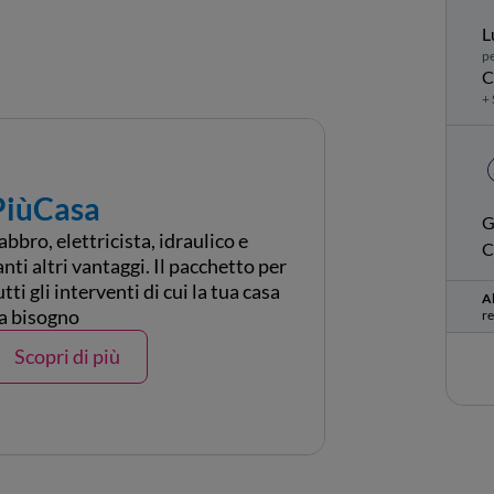
L
pe
C
+ 
PiùCasa
G
abbro, elettricista, idraulico e
C
anti altri vantaggi. Il pacchetto per
utti gli interventi di cui la tua casa
Al
a bisogno
re
Scopri di più