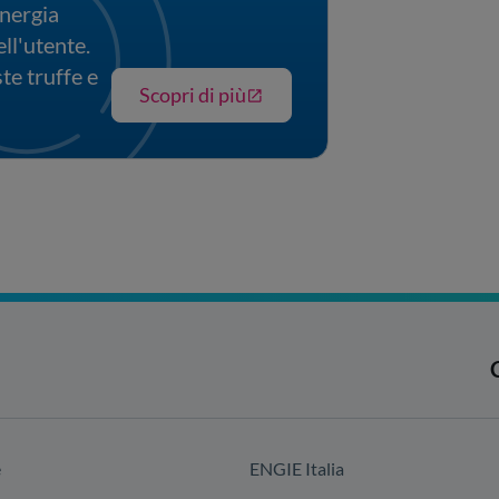
energia
ell'utente.
e truffe e
Scopri di più
e
ENGIE Italia