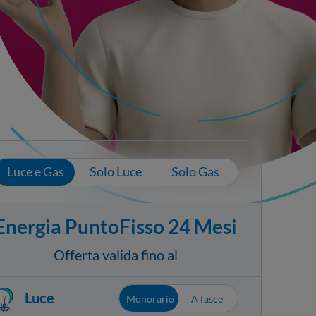
Luce e Gas
Solo Luce
Solo Gas
Energia PuntoFisso 24 Mesi
Offerta valida fino al
Luce
Monorario
A fasce