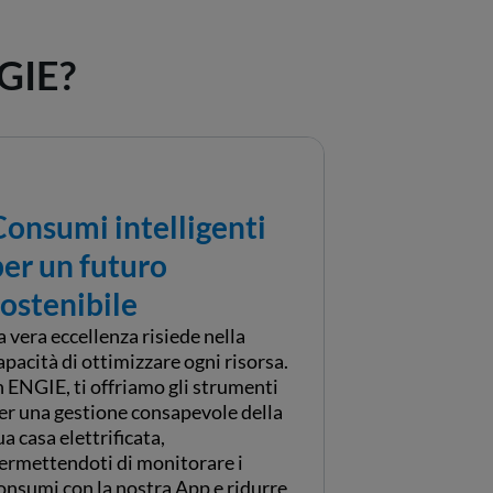
NGIE?
Consumi intelligenti
per un futuro
sostenibile
a vera eccellenza risiede nella
apacità di ottimizzare ogni risorsa.
n ENGIE, ti offriamo gli strumenti
er una gestione consapevole della
ua casa elettrificata,
ermettendoti di monitorare i
onsumi con la nostra App e ridurre